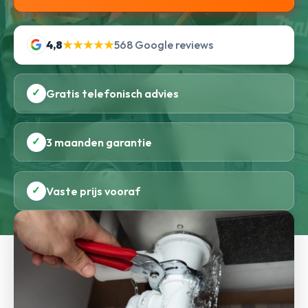
4,8
★★★★★
568 Google reviews
✓
Gratis telefonisch advies
✓
3 maanden garantie
✓
Vaste prijs vooraf