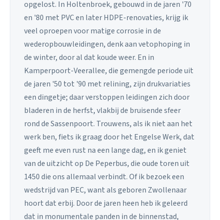
opgelost. In Holtenbroek, gebouwd in de jaren '70
en '80 met PVC en later HDPE-renovaties, krijg ik
veel oproepen voor matige corrosie in de
wederopbouwleidingen, denk aan vetophoping in
de winter, door al dat koude weer. En in
Kamperpoort-Veerallee, die gemengde periode uit
de jaren '50 tot '90 met relining, zijn drukvariaties
een dingetje; daar verstoppen leidingen zich door
bladeren in de herfst, vlakbij de bruisende sfeer
rond de Sassenpoort. Trouwens, als ik niet aan het
werk ben, fiets ik graag door het Engelse Werk, dat
geeft me even rust na een lange dag, en ik geniet
van de uitzicht op De Peperbus, die oude toren uit
1450 die ons allemaal verbindt. Of ik bezoek een
wedstrijd van PEC, want als geboren Zwollenaar
hoort dat erbij. Door de jaren heen heb ik geleerd
dat in monumentale panden in de binnenstad,