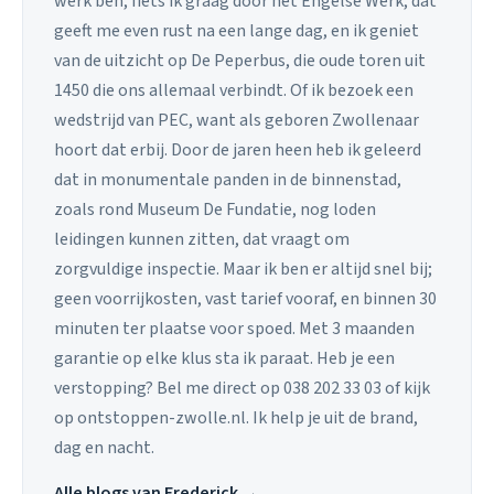
werk ben, fiets ik graag door het Engelse Werk, dat
geeft me even rust na een lange dag, en ik geniet
van de uitzicht op De Peperbus, die oude toren uit
1450 die ons allemaal verbindt. Of ik bezoek een
wedstrijd van PEC, want als geboren Zwollenaar
hoort dat erbij. Door de jaren heen heb ik geleerd
dat in monumentale panden in de binnenstad,
zoals rond Museum De Fundatie, nog loden
leidingen kunnen zitten, dat vraagt om
zorgvuldige inspectie. Maar ik ben er altijd snel bij;
geen voorrijkosten, vast tarief vooraf, en binnen 30
minuten ter plaatse voor spoed. Met 3 maanden
garantie op elke klus sta ik paraat. Heb je een
verstopping? Bel me direct op 038 202 33 03 of kijk
op ontstoppen-zwolle.nl. Ik help je uit de brand,
dag en nacht.
Alle blogs van Frederick →