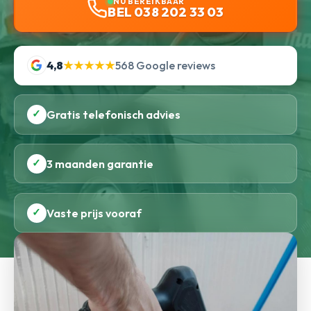
NU BEREIKBAAR
BEL 038 202 33 03
4,8
★★★★★
568 Google reviews
✓
Gratis telefonisch advies
✓
3 maanden garantie
✓
Vaste prijs vooraf