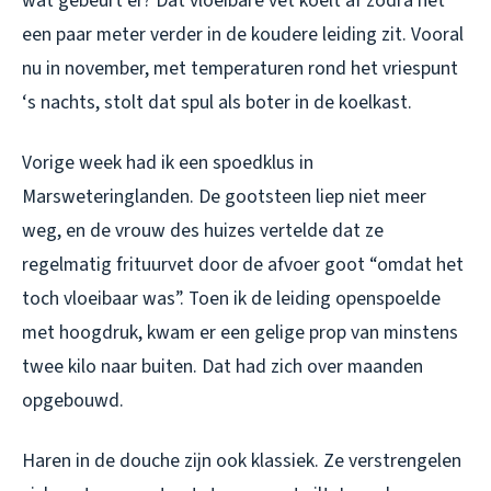
wat gebeurt er? Dat vloeibare vet koelt af zodra het
een paar meter verder in de koudere leiding zit. Vooral
nu in november, met temperaturen rond het vriespunt
‘s nachts, stolt dat spul als boter in de koelkast.
Vorige week had ik een spoedklus in
Marsweteringlanden. De gootsteen liep niet meer
weg, en de vrouw des huizes vertelde dat ze
regelmatig frituurvet door de afvoer goot “omdat het
toch vloeibaar was”. Toen ik de leiding openspoelde
met hoogdruk, kwam er een gelige prop van minstens
twee kilo naar buiten. Dat had zich over maanden
opgebouwd.
Haren in de douche zijn ook klassiek. Ze verstrengelen