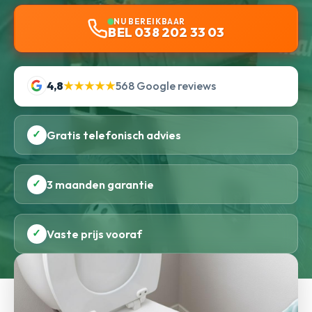
NU BEREIKBAAR
BEL 038 202 33 03
4,8
★★★★★
568 Google reviews
✓
Gratis telefonisch advies
✓
3 maanden garantie
✓
Vaste prijs vooraf