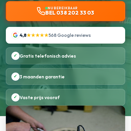
NU BEREIKBAAR
BEL 038 202 33 03
4,8
★★★★★
568 Google reviews
✓
Gratis telefonisch advies
✓
3 maanden garantie
✓
Vaste prijs vooraf