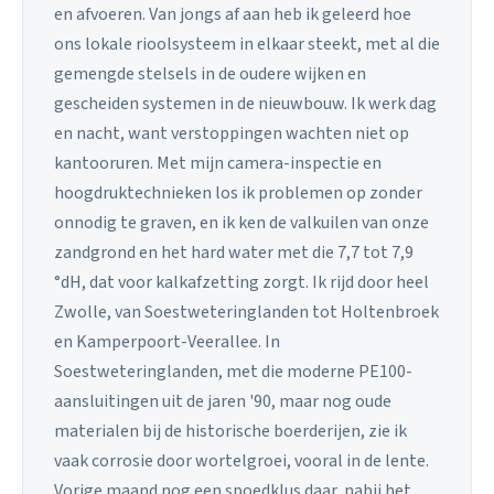
en afvoeren. Van jongs af aan heb ik geleerd hoe
ons lokale rioolsysteem in elkaar steekt, met al die
gemengde stelsels in de oudere wijken en
gescheiden systemen in de nieuwbouw. Ik werk dag
en nacht, want verstoppingen wachten niet op
kantooruren. Met mijn camera-inspectie en
hoogdruktechnieken los ik problemen op zonder
onnodig te graven, en ik ken de valkuilen van onze
zandgrond en het hard water met die 7,7 tot 7,9
°dH, dat voor kalkafzetting zorgt. Ik rijd door heel
Zwolle, van Soestweteringlanden tot Holtenbroek
en Kamperpoort-Veerallee. In
Soestweteringlanden, met die moderne PE100-
aansluitingen uit de jaren '90, maar nog oude
materialen bij de historische boerderijen, zie ik
vaak corrosie door wortelgroei, vooral in de lente.
Vorige maand nog een spoedklus daar, nabij het