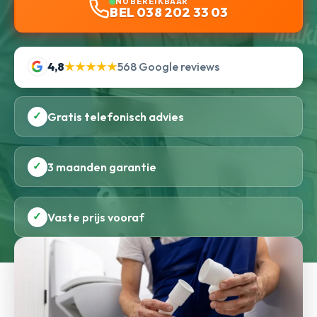
NU BEREIKBAAR
BEL 038 202 33 03
4,8
★★★★★
568 Google reviews
✓
Gratis telefonisch advies
✓
3 maanden garantie
✓
Vaste prijs vooraf